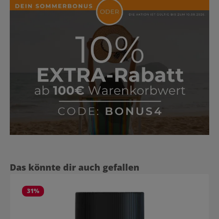
Produktgalerie überspringen
Das könnte dir auch gefallen
31
%