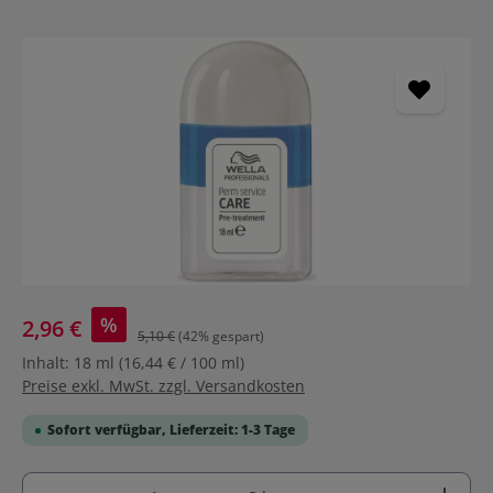
Bildergalerie überspringen
%
2,96 €
5,10 €
(42% gespart)
Inhalt:
18 ml
(16,44 € / 100 ml)
Preise exkl. MwSt. zzgl. Versandkosten
Sofort verfügbar, Lieferzeit: 1-3 Tage
Produkt Anzahl: Gib den gewünschten Wert ein ode