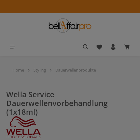
alt springen
Du hast 0 Produkt
Waren
Home
Styling
Dauerwellenprodukte
Wella Service
Dauerwellenvorbehandlung
(1x18ml)