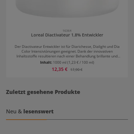
16364
Loreal Diactivateur 1,8% Entwickler
Der Diactivateur Entwickler ist für Diarichesse, Dialight und Dia
Color Intensivtönungen geeignet. Dank der innovativen
Inhaltsstoffe resultieren nach einer Behandlung brillante und
strahlende Farbergebnisse. Die Farbpigmente verankern sich tief
Inhalt:
1000 ml
(1,23 € / 100 ml)
im Haar und sehen dadurch intensiver aus. Resultate mit Loreal
Verkaufspreis:
12,35 €
Regulärer Preis:
17,90 €
Diactivateur 1,8% Entwickler Brillante und strahlende
Farbergebnisse Langanhaltende Farben Verwendung von Loreal
Diactivateur 1,8% Entwickler Dia Light und Dia Richesse werden in
einem Verhältnis von 1:1,5 mit Diactivateur gemischt.
Zuletzt gesehene Produkte
Neu &
lesenswert