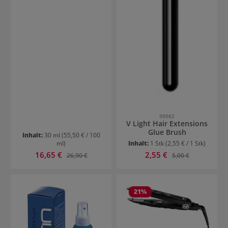
99082
V Light Hair Extensions
Glue Brush
Inhalt:
30 ml
(55,50 € / 100
ml)
Inhalt:
1 Stk
(2,55 € / 1 Stk)
Verkaufspreis:
Verkaufspreis:
16,65 €
Regulärer Preis:
2,55 €
Regulärer Preis:
26,90 €
5,00 €
21
%