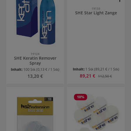
19133
SHE Star Light Zange
19124
SHE Keratin Remover
Spray
Inhalt:
1 Stk
(89,21 € / 1 Stk)
Inhalt:
100 Stk
(0,13 € / 1 Stk)
Verkaufspreis:
Regulärer Preis:
89,21 €
Regulärer Preis:
13,20 €
112,50 €
10
%