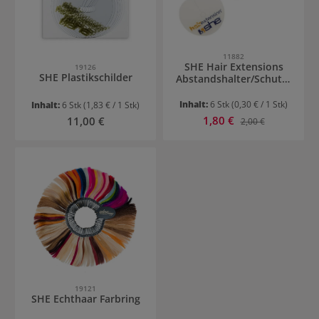
11882
SHE Hair Extensions
19126
SHE Plastikschilder
Abstandshalter/Schutzs
cheiben
Inhalt:
6 Stk
(0,30 € / 1 Stk)
Inhalt:
6 Stk
(1,83 € / 1 Stk)
Verkaufspreis:
Regulärer Preis:
1,80 €
Regulärer Preis:
11,00 €
2,00 €
19121
SHE Echthaar Farbring