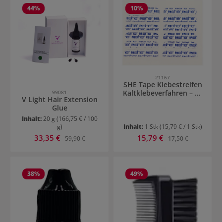
44
%
10
%
21167
SHE Tape Klebestreifen
Kaltklebeverfahren – 48
99081
V Light Hair Extension
Stück
Glue
Inhalt:
20 g
(166,75 € / 100
g)
Inhalt:
1 Stk
(15,79 € / 1 Stk)
Verkaufspreis:
Verkaufspreis:
33,35 €
Regulärer Preis:
15,79 €
Regulärer Preis:
59,90 €
17,50 €
38
%
49
%