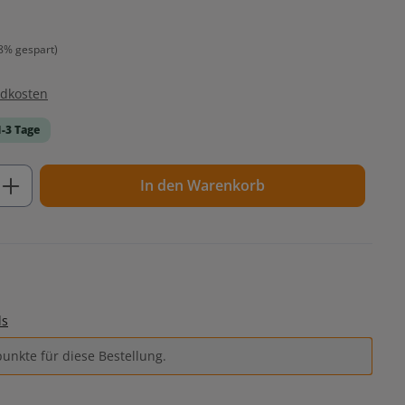
8% gespart)
ndkosten
1-3 Tage
ib den gewünschten Wert ein oder benutz
In den Warenkorb
ls
unkte für diese Bestellung.