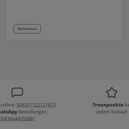
Weiterlesen
hotline:
004331122121673
Treuepunkte
be
atsApp
Bestellungen:
jedem Einkauf
00436644555881