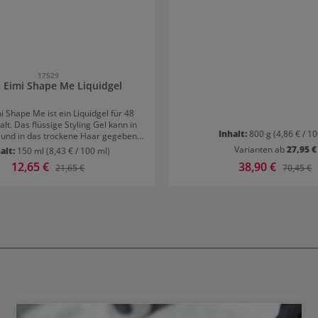
17529
 Eimi Shape Me Liquidgel
i Shape Me ist ein Liquidgel für 48
lt. Das flüssige Styling Gel kann in
Inhalt:
800 g
(4,86 € / 10
 und in das trockene Haar gegeben
s Haargel eignet sich besonders gut
Varianten ab
27,95 €
alt:
150 ml
(8,43 € / 100 ml)
 und Naturwellen und enthält einen
Verkaufspreis:
12,65 €
Verkaufspreis:
38,90 €
Regulärer Preis:
Reguläre
21,65 €
70,45 €
olymer-Komplex, der dafür sorgt,
 Haar nach Belieben geformt und
erden kann. Eimi Shape Me ist ein
es Produkt, das durch Hitze aktiviert
leichmäßig vom Ansatz bis zu den
uftragen und wie gewohnt föhnen.