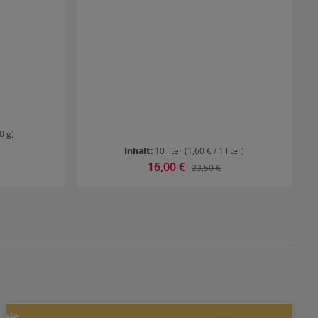
0 g)
Inhalt:
10 liter
(1,60 € / 1 liter)
Verkaufspreis:
16,00 €
r Preis:
Regulärer Preis:
23,50 €