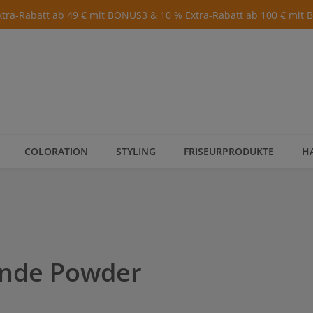
xtra-Rabatt ab 49 € mit BONUS3 & 10 % Extra-Rabatt ab 100 € mit
COLORATION
STYLING
FRISEURPRODUKTE
H
onde Powder