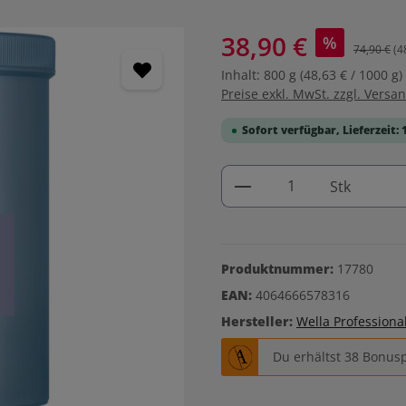
38,90 €
%
74,90 €
(4
Inhalt:
800 g
(48,63 € / 1000 g)
Preise exkl. MwSt. zzgl. Versa
Sofort verfügbar, Lieferzeit: 
Produkt Anzahl: G
Stk
Produktnummer:
17780
EAN:
4064666578316
Hersteller:
Wella Professiona
Du erhältst 38 Bonusp