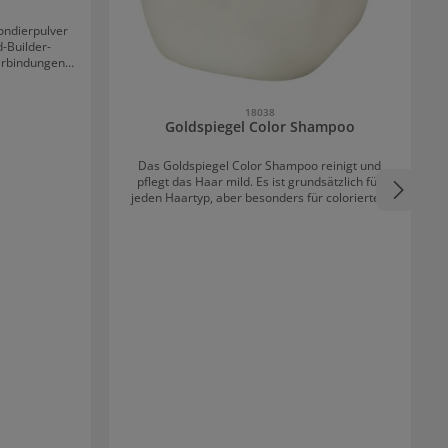
londierpulver
d-Builder-
erbindungen
und stärkt.
ng gemeinsam
bei gleicher
18038
Goldspiegel Color Shampoo
fen erreicht.
rgt für die
Das Goldspiegel Color Shampoo reinigt und
m Haar. Anti-
pflegt das Haar mild. Es ist grundsätzlich für
klares, kühles
jeden Haartyp, aber besonders für coloriertes,
blondiertes und strapaziertes Haar, geeignet.
ichere und
Der Farbglanz wird gewahrt und dem Haar noch
londorplex
mehr Ausstrahlung verliehen. Verschiedene
t für alle
Proteine und das Pro-Vitamin B5 wirken positiv
klare
auf die Haargesundheit. Die Haarstruktur wird
typen und -
ausgeglichen und geglättet. Das Shampoo
im 10-Liter-Kanister ist ideal für die Anwendung
hältnis 1:1,5
im professionellen Bereich.
ntsprechenden
schließenden
 der Wellaplex
 Minuten im
en. Danach
 (am besten
 gewaschen.