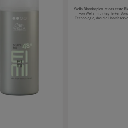
Wella Blondorplex ist das erste B
von Wella mit integrierter Bon
Technologie, das die Haarfaserv
während der Aufhellung schützt 
Haarbruch wird bei der Anwendu
mit Wellaplex N°2 um bis zu 97% 
Aufhellwirkung reduziert. Mit Blondorplex wird
eine Aufhellung um bis zu 9 Tonstu
Die Bond-Building-Technologie so
Reparatur der Aminosäureketten i
Gelbstich-Moleküle sorgen für ein 
Blond ohne Gelbstich. Das Blondierpuder ist
staubfrei und erlaubt so eine s
sparsame Anwendung.Wie wird B
angewendet?Wella Blondorplex is
Anwendungstechniken und 
Blondergebnisse bei allen Haar
strukturen geeignet. Blondorplex wird mit dem
Welloxon Perfect Entwickler im Ver
bis 1:2 vermischt und nach der e
Einwirkzeit ausgewaschen. Zur ab
Pflege und Farbstabilisierung wird
N°2 Bond Stabilizer für etwa 10
handtuchtrockenen Haar belass
Haare wie gewohnt mit Shampoo
eignet sich ein Blond Shampoo)