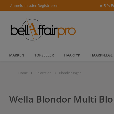
Anmelden
oder
Registrieren
🔥 5 % E
Zur Hauptnavigation springen
MARKEN
TOPSELLER
HAARTYP
HAARPFLEGE
Home
Coloration
Blondierungen
Wella Blondor Multi Bl