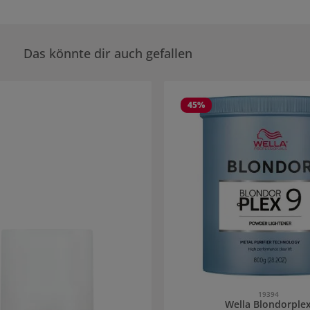
Das könnte dir auch gefallen
rie überspringen
45
%
19394
Wella Blondorple