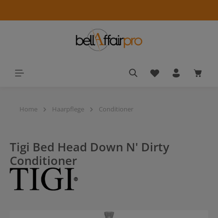
alt springen
Du hast 0 Produkt
Waren
Home
Haarpflege
Conditioner
Tigi Bed Head Down N' Dirty
Conditioner
Bildergalerie überspringen