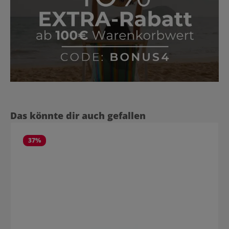
Produktgalerie überspringen
Das könnte dir auch gefallen
37
%