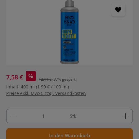
%
7,58 €
12,11 €
(37% gespart)
Inhalt:
400 ml
(1,90 € / 100 ml)
Preise exkl. MwSt. zzgl. Versandkosten
Produkt Anzahl: Gib den gewünschten Wert ein ode
Stk
In den Warenkorb