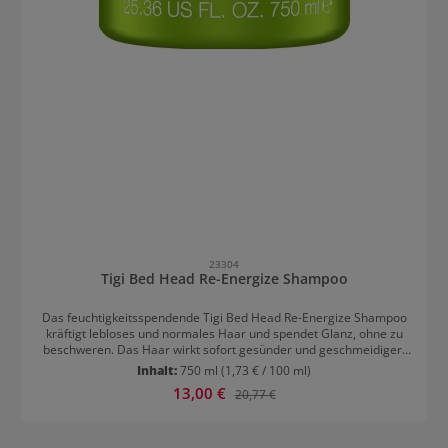
23304
Tigi Bed Head Re-Energize Shampoo
Das feuchtigkeitsspendende Tigi Bed Head Re-Energize Shampoo
kräftigt lebloses und normales Haar und spendet Glanz, ohne zu
beschweren. Das Haar wirkt sofort gesünder und geschmeidiger.
Coloriertes Haar wird geschützt. Tigi Bed Head Urban Anti Dotes
Inhalt:
750 ml
(1,73 € / 100 ml)
Re-Energize Shampoo sorgt bei normalem Haar für den täglichen
Verkaufspreis:
13,00 €
Regulärer Preis:
20,77 €
Frischekick. Müde Strähnen bekommen sofort mehr Energie.