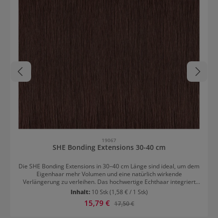
19067
SHE Bonding Extensions 30-40 cm
Die SHE Bonding Extensions in 30–40 cm Länge sind ideal, um dem
Eigenhaar mehr Volumen und eine natürlich wirkende
Verlängerung zu verleihen. Das hochwertige Echthaar integriert
sich harmonisch in die vorhandene Haarstruktur und sorgt für
Inhalt:
10 Stk
(1,58 € / 1 Stk)
weiche Übergänge sowie ein authentisches Gesamtbild. Dank der
Verkaufspreis:
15,79 €
Regulärer Preis:
17,50 €
vielfältigen Farbauswahl lässt sich die passende Nuance perfekt
auf die eigene Haarfarbe abstimmen. Langanhaltender Halt mit