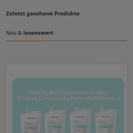
feinen Bondings Die hochwertigen Keratin-Bondings ermöglichen
eine präzise und nahezu unsichtbare Einarbeitung der Extensions.
Sie bieten einen zuverlässigen Halt und hohen Tragekomfort,
Zuletzt gesehene Produkte
sodass die Haarverlängerung auch im Alltag angenehm zu tragen
ist. Ob für mehr Fülle, dezente Längen oder individuelle Stylings –
die SHE Bonding Extensions sind die ideale Wahl für professionelle
und natürliche Ergebnisse. Highlights: Hochwertige Echthaar-
Neu &
lesenswert
Extensions mit Keratin-BondingsLänge von 30–40 cm für natürliche
Haarverlängerungen und Haarverdichtungen Unauffällige und
sichere Einarbeitung ins Eigenhaar Erhältlich in verschiedenen
Farbnuancen Natürliches Haargefühl und seidiger Glanz Vielseitig
stylbar und angenehm zu tragen Professionelle Qualität für
langanhaltende Ergebnisse