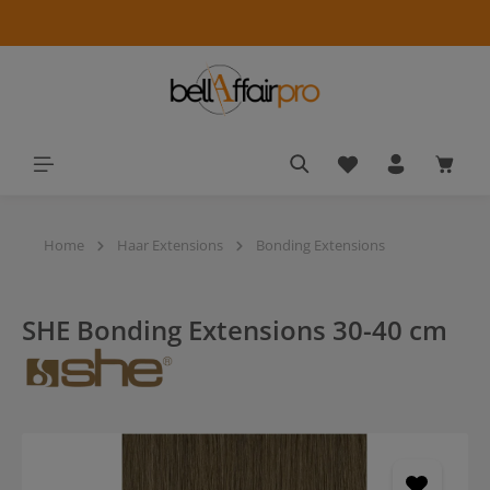
alt springen
Du hast 0 Produkt
Waren
Home
Haar Extensions
Bonding Extensions
SHE Bonding Extensions 30-40 cm
Bildergalerie überspringen