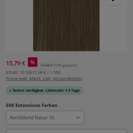
%
15,79 €
17,50 €
(10% gespart)
Inhalt:
10 Stk
(1,58 € / 1 Stk)
Preise exkl. MwSt. zzgl. Versandkosten
Sofort verfügbar, Lieferzeit: 1-3 Tage
auswählen
SHE Extensions Farben
Produkt Anzahl: Gib den gewünschten Wert ein ode