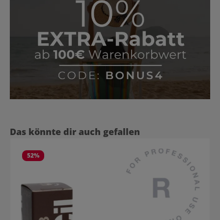
Produktgalerie überspringen
Das könnte dir auch gefallen
52
%