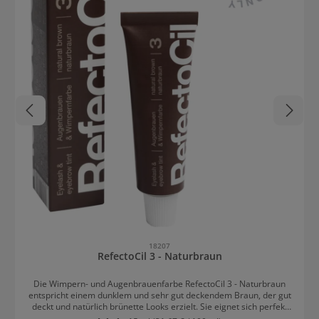
18207
RefectoCil 3 - Naturbraun
Die Wimpern- und Augenbrauenfarbe RefectoCil 3 - Naturbraun
entspricht einem dunklem und sehr gut deckendem Braun, der gut
deckt und natürlich brünette Looks erzielt. Sie eignet sich perfekt
für dunkle Wimpern und Augenbrauen. Der natürlich wirkende