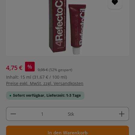
%
4,75 €
9,95 €
(52% gespart)
Inhalt:
15 ml
(31,67 € / 100 ml)
Preise exkl. MwSt. zzgl. Versandkosten
Sofort verfügbar, Lieferzeit: 1-3 Tage
Produkt Anzahl: Gib den gewünschten Wert ein ode
Stk
In den Warenkorb