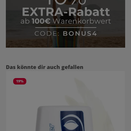
Produktgalerie überspringen
Das könnte dir auch gefallen
19
%