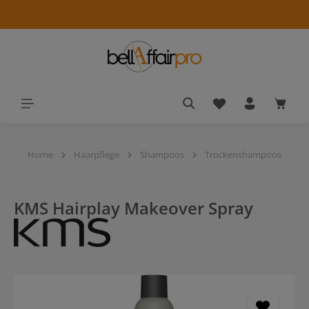
alt springen
Du hast 0 Produkt
Waren
Home
Haarpflege
Shampoos
Trockenshampoos
KMS Hairplay Makeover Spray
Bildergalerie überspringen