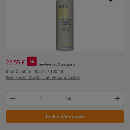
%
22,55 €
30,40 €
(26% gespart)
Inhalt:
250 ml
(9,02 € / 100 ml)
Preise exkl. MwSt. zzgl. Versandkosten
Produkt Anzahl: Gib den gewünschten Wert ein ode
Stk
In den Warenkorb