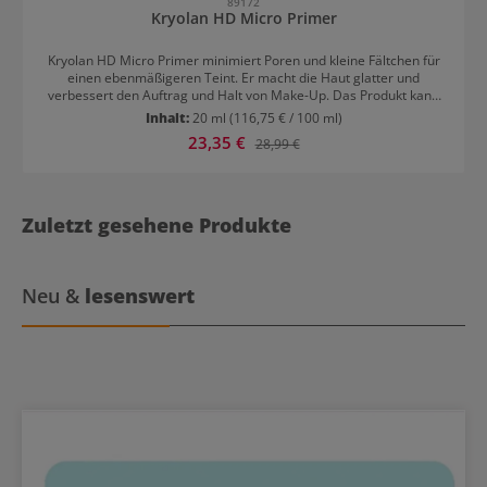
89172
Kryolan HD Micro Primer
Kryolan HD Micro Primer minimiert Poren und kleine Fältchen für
einen ebenmäßigeren Teint. Er macht die Haut glatter und
verbessert den Auftrag und Halt von Make-Up. Das Produkt kann
aber auch alleine getragen werden. Kryolan HD Micro Primer:
Inhalt:
20 ml
(116,75 € / 100 ml)
Pflege für die Haut Kryolan HD Micro Primer sorgt aber nicht nur
Verkaufspreis:
23,35 €
Regulärer Preis:
28,99 €
dafür, dass das Make-up besser und länger hält, sondern pflegt
auch. Er enthält Seidenprotein, das die Feuchtigkeit in der Haut
ausbalanciert. Ohne Parabene formuliert. Kryolan HD Micro Primer
Anwendung Flasche gut schütteln, kleine Menge des Primers auf
den Handrücken geben und sanft ins Gesicht massieren bevor die
Zuletzt gesehene Produkte
Foundation aufgetragen wird. Auf glänzende Stellen und Bereiche
mit großen Poren oder Fältchen konzentrieren.
Neu &
lesenswert