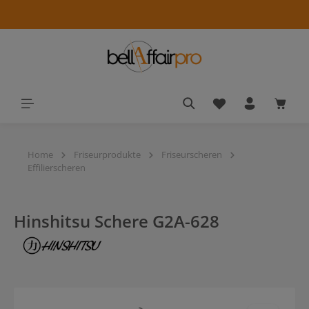
alt springen
Du hast 0 Produkt
Waren
Home
Friseurprodukte
Friseurscheren
Effilierscheren
Hinshitsu Schere G2A-628
Bildergalerie überspringen