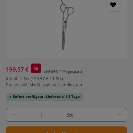
%
199,57 €
239,00 €
(17% gespart)
Inhalt:
1 Stk
(199,57 € / 1 Stk)
Preise exkl. MwSt. zzgl. Versandkosten
Sofort verfügbar, Lieferzeit: 1-3 Tage
Produkt Anzahl: Gib den gewünschten Wert ein ode
Stk