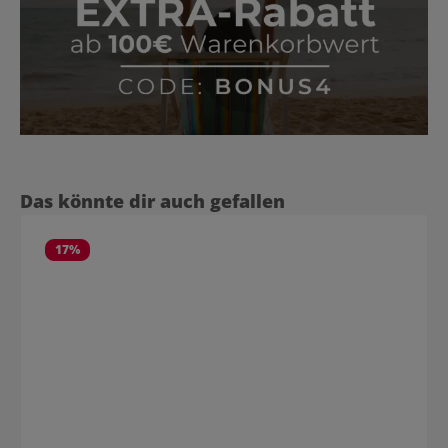
Produktgalerie überspringen
Das könnte dir auch gefallen
17
%