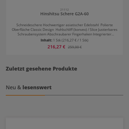
21112
Hinshitsu Schere G2A-60
Schneideschere Hochwertiger asiatischer Edelstahl Polierte
Oberfläche Classic Design Hohlschliff (konvex) / Slice Justierbares
Schraubensystem Abschraubarer Fingerhaken Integrierter
Gummistopper für Rechtshänder
Inhalt:
1 Stk
(216,27 € / 1 Stk)
Verkaufspreis:
216,27 €
Regulärer Preis:
259,00 €
Zuletzt gesehene Produkte
Neu &
lesenswert