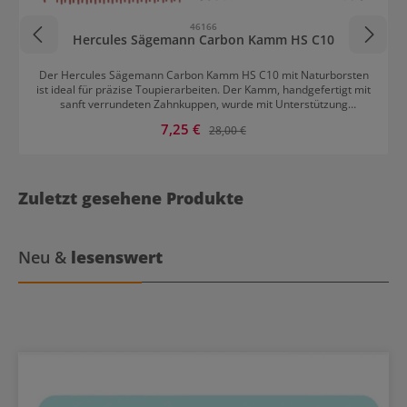
46166
Hercules Sägemann Carbon Kamm HS C10
Der Hercules Sägemann Carbon Kamm HS C10 mit Naturborsten
ist ideal für präzise Toupierarbeiten. Der Kamm, handgefertigt mit
sanft verrundeten Zahnkuppen, wurde mit Unterstützung
japanischer Friseurprofis entwickelt. Er ist extrem bruchfest, leicht,
Verkaufspreis:
7,25 €
Regulärer Preis:
28,00 €
antistatisch, hitzebeständig und in den Farben Anthrazit und Rot
erhältlich. Mit einer Größe von 9 Zoll bietet er optimale
Eigenschaften für professionelle Frisurarbeiten.
Zuletzt gesehene Produkte
Neu &
lesenswert