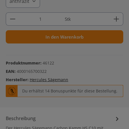
Produkt Anzahl: Gib den gewünschten Wert ein ode
Stk
In den Warenkorb
Produktnummer:
46122
EAN:
4000165700322
Hersteller:
Hercules Sägemann
Du erhältst 14 Bonuspunkte für diese Bestellung.
Beschreibung
Der Hercules Sägemann Carbon Kamm HS C10 mit