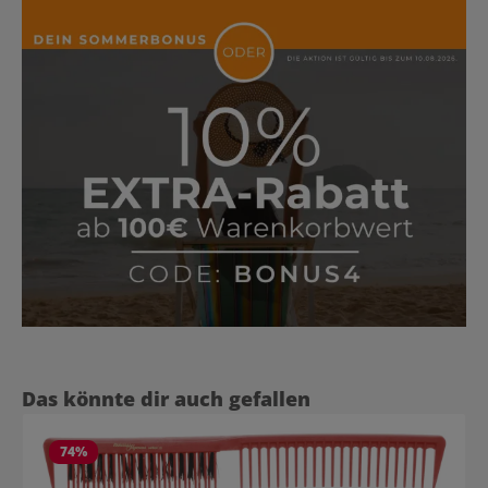
Produktgalerie überspringen
Das könnte dir auch gefallen
74
%