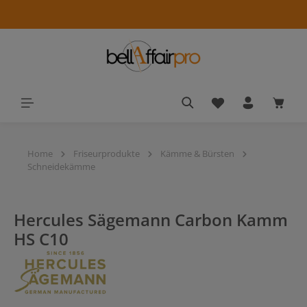
alt springen
Du hast 0 Produkt
Waren
Home
Friseurprodukte
Kämme & Bürsten
Schneidekämme
Hercules Sägemann Carbon Kamm
HS C10