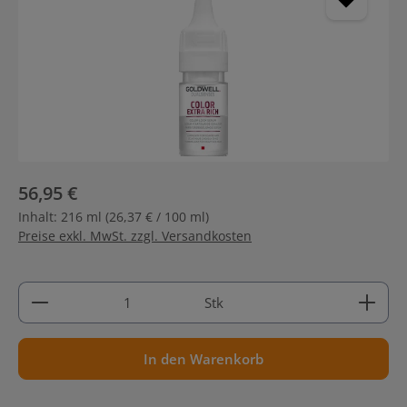
56,95 €
Inhalt:
216 ml
(26,37 € / 100 ml)
Preise exkl. MwSt. zzgl. Versandkosten
Produkt Anzahl: Gib den gewünschten Wert ein ode
Stk
In den Warenkorb