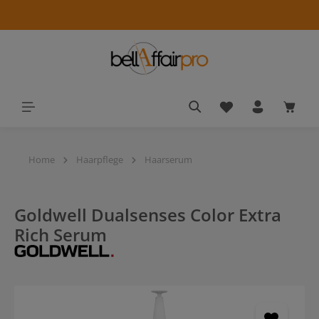
alt springen
Du hast 0 Produkt
Waren
Home
Haarpflege
Haarserum
Goldwell Dualsenses Color Extra
Rich Serum
Bildergalerie überspringen