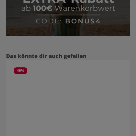
Produktgalerie überspringen
Das könnte dir auch gefallen
49
%