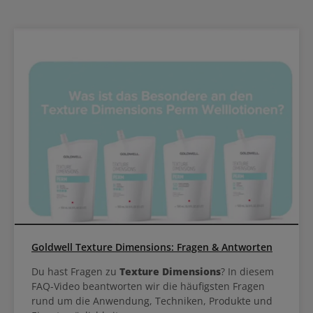
Einwirkzeit: Mit Wärme: 25-35 Minuten, Ohne Wärme: 50-60
Minuten Längen- und Spitzenausgleich: Nach der Einwirkzeit mit
100 ml Wasser anfeuchten und 5-10 Minuten ohne Wärme
einwirken lassen. Tipp: Für mehr Tonalität bis zu 5 ml Perfecton
Tonspülung zum Wasser hinzufügen. Nachbehandlung: Color
Service Farbnachbehandlung zur Farbstabilisierung anwenden
Diese Farbe eignet sich für Komplettfärbungen und Strähnen auf
Naturhaar und kann bis zu 5 Tonstufen aufhellen.
Goldwell Texture Dimensions: Fragen & Antworten
Du hast Fragen zu
Texture Dimensions
? In diesem
FAQ-Video beantworten wir die häufigsten Fragen
rund um die Anwendung, Techniken, Produkte und