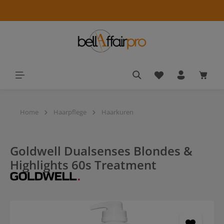
alt springen
Du hast 0 Produkt
Waren
Home
Haarpflege
Haarkuren
Goldwell Dualsenses Blondes &
Highlights 60s Treatment
Bildergalerie überspringen