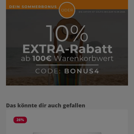
Produktgalerie überspringen
Das könnte dir auch gefallen
26
%