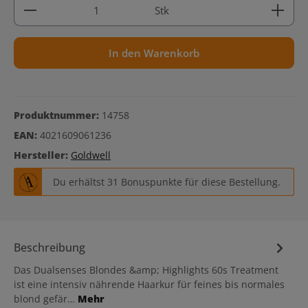
Produkt Anzahl: Gib den gewünschten Wert ein ode
Stk
In den Warenkorb
Produktnummer:
14758
EAN:
4021609061236
Hersteller:
Goldwell
Du erhältst 31 Bonuspunkte für diese Bestellung.
Beschreibung
Das Dualsenses Blondes &amp; Highlights 60s Treatment
ist eine intensiv nährende Haarkur für feines bis normales
blond gefär…
Mehr