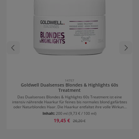
14757
Goldwell Dualsenses Blondes & Highlights 60s
Treatment
Das Dualsenses Blondes & Highlights 60s Treatment ist eine
intensiv nährende Haarkur für feines bis normales blond gefärbtes
oder Naturblondes Haar. Die Haarkur entfaltet ihre volle Wirkung
in nur 60 Sekunden, danach kann sie sofort ausgespült werden. Sie
Inhalt:
200 ml
(9,73 € / 100 ml)
regeneriert das Haar sofort und intensiviert die Farbbrillanz. Die
Verkaufspreis:
19,45 €
Regulärer Preis:
26,20 €
Maske für blondes Haar wirkt gegen unerwünschten Gelbstich und
verleiht dem Haar ein gesundes Erscheinungsbild mit
umwerfendem Glanz.