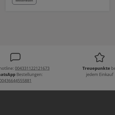
Weiterlesen
hotline:
004331122121673
Treuepunkte
be
atsApp
Bestellungen:
jedem Einkauf
00436644555881