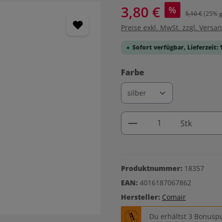
3,80 €
%
5,10 €
(25% g
Preise exkl. MwSt. zzgl. Versa
Sofort verfügbar, Lieferzeit: 
auswählen
Farbe
Produkt Anzahl: G
Stk
Produktnummer:
18357
EAN:
4016187067862
Hersteller:
Comair
Du erhältst 3 Bonuspu