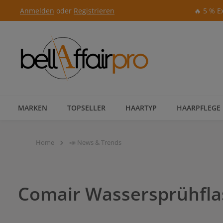
Anmelden
oder
Registrieren
🔥 5 % E
Zur Hauptnavigation springen
MARKEN
TOPSELLER
HAARTYP
HAARPFLEGE
Home
📣 News & Trends
Comair Wassersprühfl