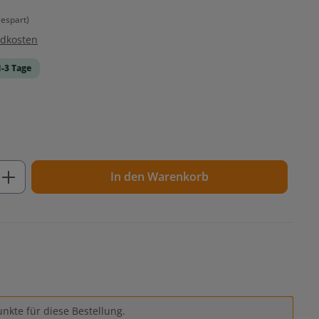
espart)
ndkosten
1-3 Tage
ib den gewünschten Wert ein oder benutz
In den Warenkorb
nkte für diese Bestellung.