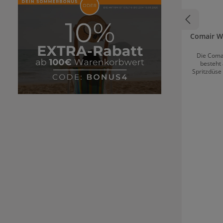
Comair W
Die Coma
besteht
Spritzdüse 
fein bis e