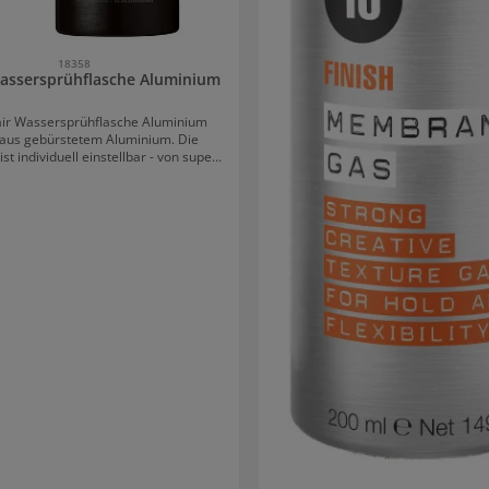
18358
assersprühflasche Aluminium
ir Wassersprühflasche Aluminium
 aus gebürstetem Aluminium. Die
ist individuell einstellbar - von super
xtra stark. Das Fassungsvermögen ist
260 ml.