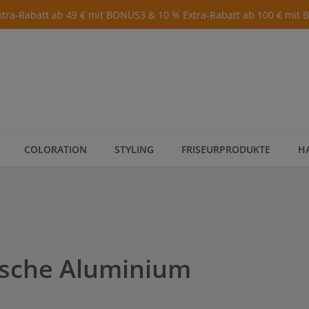
xtra-Rabatt ab 49 € mit BONUS3 & 10 % Extra-Rabatt ab 100 € mit
COLORATION
STYLING
FRISEURPRODUKTE
H
asche Aluminium