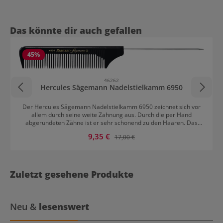
Produktgalerie überspringen
Das könnte dir auch gefallen
45
%
46262
Hercules Sägemann Nadelstielkamm 6950
Der Hercules Sägemann Nadelstielkamm 6950 zeichnet sich vor
allem durch seine weite Zahnung aus. Durch die per Hand
abgerundeten Zähne ist er sehr schonend zu den Haaren. Das
Material ist verwindungssteif, aber trotzdem elastisch. Diese
Verkaufspreis:
9,35 €
Regulärer Preis:
17,00 €
Eigenschaft zeichnet eine lange Wertbeständigkeit aus. Zusätzlich
ist er chemikalien- und hitzebeständig, also perfekt geeignet für
Stylings jeglicher Art. Der Stiel des Nadelstielkamms ist
hervorragend für das Abteilen von Haarpartien geeignet. Der
Kamm ist für alle Haartypen passend.
Zuletzt gesehene Produkte
Neu &
lesenswert