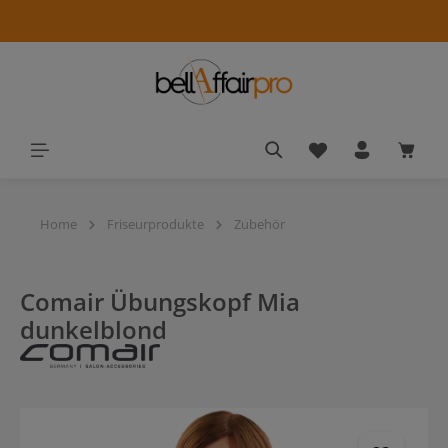
alt springen
Du hast 0 Produkt
Waren
Home
Friseurprodukte
Zubehör
Comair Übungskopf Mia
dunkelblond
Bildergalerie überspringen