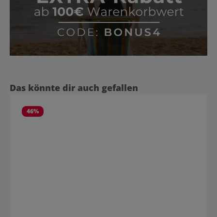
Produktgalerie überspringen
Das könnte dir auch gefallen
46
%