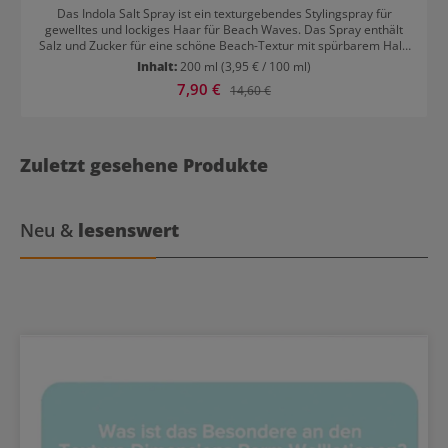
Das Indola Salt Spray ist ein texturgebendes Stylingspray für
gewelltes und lockiges Haar für Beach Waves. Das Spray enthält
Salz und Zucker für eine schöne Beach-Textur mit spürbarem Halt.
Das Haar fühlt sich voller an, hat mehr Volumen und ein super
Inhalt:
200 ml
(3,95 € / 100 ml)
mattes Finish, ohne auszutrocknen. Mit diesem Spray erzielst du
Verkaufspreis:
7,90 €
Regulärer Preis:
14,60 €
ein super mattes Finish und beeindruckendes Volumen. Dein Haar
fühlt sich voller an und sieht trotzdem natürlich aus. Indola Salt
Spray Styling-Tipps Lass Dein Haar für eine bessere Definition an
der Luft trocknen oder föhne es für mehr Volumen. Das Indola Salt
Spray bietet die Flexibilität, verschiedene Looks zu kreieren, die
Zuletzt gesehene Produkte
den ganzen Tag halten.
Neu &
lesenswert