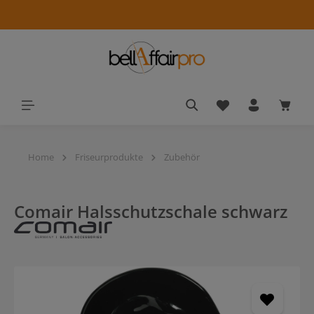
alt springen
Du hast 0 Produkt
Waren
Home
Friseurprodukte
Zubehör
Comair Halsschutzschale schwarz
Bildergalerie überspringen