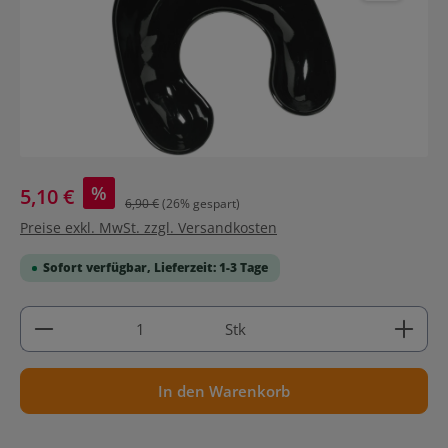
%
5,10 €
6,90 €
(26% gespart)
Preise exkl. MwSt. zzgl. Versandkosten
Sofort verfügbar, Lieferzeit: 1-3 Tage
Produkt Anzahl: Gib den gewünschten Wert ein ode
Stk
In den Warenkorb