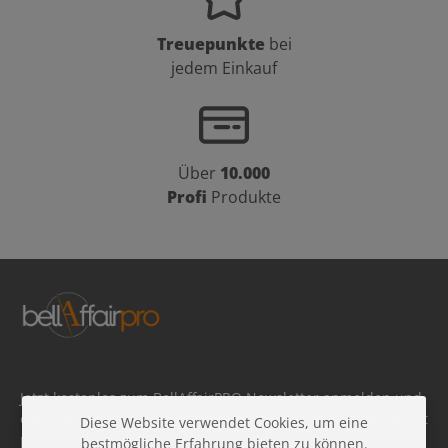
Treuepunkte
bei
jedem Einkauf
Über
10.000
Profi
Produkte
Jetzt kostenlos zum BellAffairPRO Newsletter anmelden und
exklusive Angebote, Produktneuheiten und Profi-Tipps direkt
Diese Website verwendet Cookies, um eine
per E-Mail erhalten.
bestmögliche Erfahrung bieten zu können.